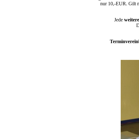
nur 10,-EUR. Gilt n
Jede
weiter
D
Terminverei