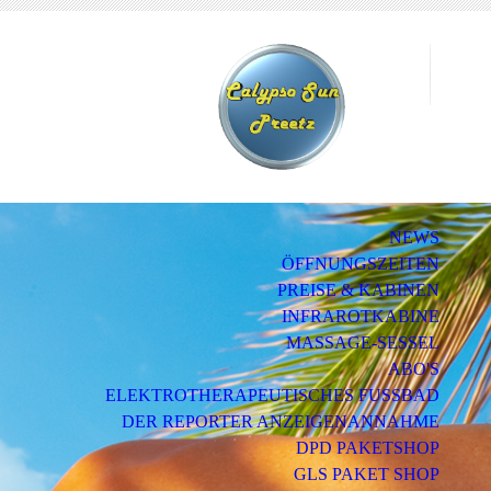
NEWS
ÖFFNUNGSZEITEN
PREISE & KABINEN
INFRAROTKABINE
MASSAGE-SESSEL
ABO'S
ELEKTROTHERAPEUTISCHES FUSSBAD
DER REPORTER ANZEIGENANNAHME
DPD PAKETSHOP
GLS PAKET SHOP